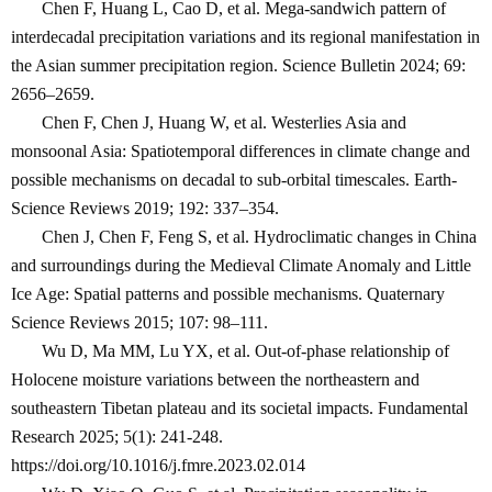
Chen F, Huang L, Cao D, et al. Mega-sandwich pattern of
interdecadal precipitation variations and its regional manifestation in
the Asian summer precipitation region. Science Bulletin 2024; 69:
2656–2659.
Chen F, Chen J, Huang W, et al. Westerlies Asia and
monsoonal Asia: Spatiotemporal differences in climate change and
possible mechanisms on decadal to sub-orbital timescales. Earth-
Science Reviews 2019; 192: 337–354.
Chen J, Chen F, Feng S, et al. Hydroclimatic changes in China
and surroundings during the Medieval Climate Anomaly and Little
Ice Age: Spatial patterns and possible mechanisms. Quaternary
Science Reviews 2015; 107: 98–111.
Wu D, Ma MM, Lu YX, et al. Out-of-phase relationship of
Holocene moisture variations between the northeastern and
southeastern Tibetan plateau and its societal impacts. Fundamental
Research 2025; 5(1): 241-248.
https://doi.org/10.1016/j.fmre.2023.02.014