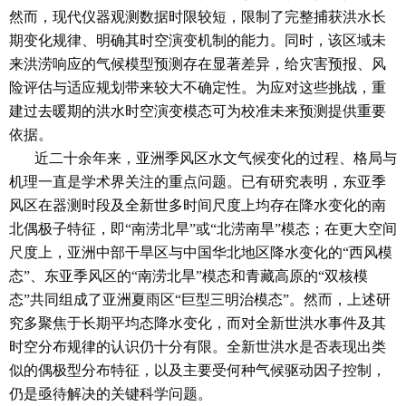
然而，现代仪器观测数据时限较短，限制了完整捕获洪水长
期变化规律、明确其时空演变机制的能力。同时，该区域未
来洪涝响应的气候模型预测存在显著差异，给灾害预报、风
险评估与适应规划带来较大不确定性。为应对这些挑战，重
建过去暖期的洪水时空演变模态可为校准未来预测提供重要
依据。
近二十余年来，亚洲季风区水文气候变化的过程、格局与
机理一直是学术界关注的重点问题。已有研究表明，东亚季
风区在器测时段及全新世多时间尺度上均存在降水变化的南
北偶极子特征，即“南涝北旱”或“北涝南旱”模态；在更大空间
尺度上，亚洲中部干旱区与中国华北地区降水变化的“西风模
态”、东亚季风区的“南涝北旱”模态和青藏高原的“双核模
态”共同组成了亚洲夏雨区“巨型三明治模态”。然而，上述研
究多聚焦于长期平均态降水变化，而对全新世洪水事件及其
时空分布规律的认识仍十分有限。全新世洪水是否表现出类
似的偶极型分布特征，以及主要受何种气候驱动因子控制，
仍是亟待解决的关键科学问题。