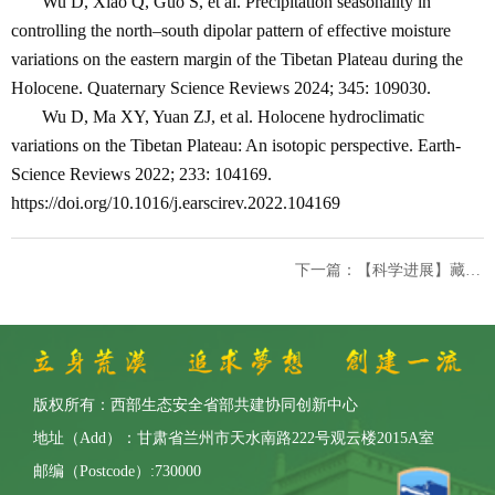
Wu D, Xiao Q, Guo S, et al. Precipitation seasonality in
controlling the north‒south dipolar pattern of effective moisture
variations on the eastern margin of the Tibetan Plateau during the
Holocene. Quaternary Science Reviews 2024; 345: 109030.
Wu D, Ma XY, Yuan ZJ, et al. Holocene hydroclimatic
variations on the Tibetan Plateau: An isotopic perspective. Earth-
Science Reviews 2022; 233: 104169.
https://doi.org/10.1016/j.earscirev.2022.104169
下一篇：【科学进展】藏彝走廊人为土壤侵蚀时空演变及其对湖泊有机碳埋藏影响研究取得重要进展
版权所有：西部生态安全省部共建协同创新中心
地址（Add）：甘肃省兰州市天水南路222号观云楼2015A室
邮编（Postcode）:730000